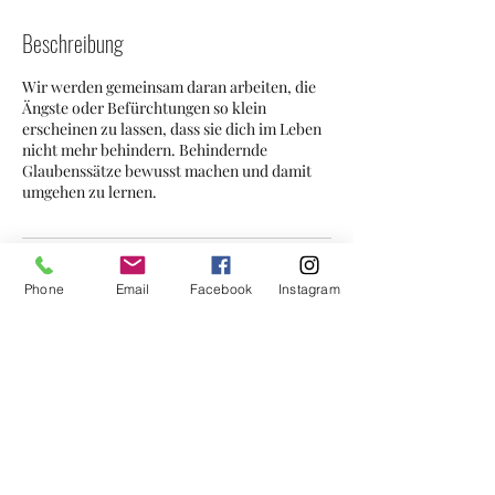
Beschreibung
Wir werden gemeinsam daran arbeiten, die
Ängste oder Befürchtungen so klein
erscheinen zu lassen, dass sie dich im Leben
nicht mehr behindern. Behindernde
Glaubenssätze bewusst machen und damit
umgehen zu lernen.
Kontaktangaben
Phone
Email
Facebook
Instagram
Wiener Straße 10, 3133 Traismauer,
Österreich
+43677/64401727
coaching-rafeseder@gmx.at