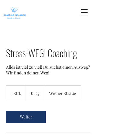
Stress-WEG! Coaching
Alles ist viel zu viel! Du suchst einen Ausweg?
Wir finden deinen Weg!
127
Euro
1 Std.
1
€ 127
Wiener Straße
S
t
d
Weiter