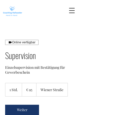
Online verfügbar
Supervision
Einzelsupervision mit Bestätigung für
Gewerbeschein
95
Euro
1 Std.
1
€ 95
Wiener Straße
S
t
d
Weiter