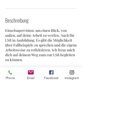
Beschreibung
Einzelsupervision, um einen Blick, von
außen, auf deine Arbeit zu werfen. Auch für
LSB in Ausbildung. Es gibt die Möglichkeit
über Fallbeispiele zu sprechen und die eigene
Arbeitsweise zu reflektieren. Ich freue mich
dich auf deinem Weg zum/zur LSB begleiten
zu können.
Phone
Email
Facebook
Instagram
Kontaktangaben
Wiener Straße 10, 3133 Traismauer,
Österreich
+43677/64401727
coaching-rafeseder@gmx.at